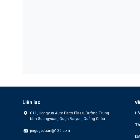
Liên lạc
v
G11, Hongyun Auto Parts Plaza, Đường Trung
Hồ
tâm Guangyuan, Quận Baiyun, Quảng Châu
Th
jingugeduan@126.com
Ki