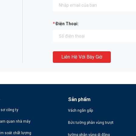
Điện Thoại:
Liên Hệ Với Bây Giờ
ề
Sản phẩm
 sơ công ty
Vách ngăn gấp
am quan nhà máy
Bức tường phân vùng trượt
ểm soát chất lượng
tường phân vùng di động