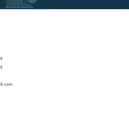
06
06
26.com