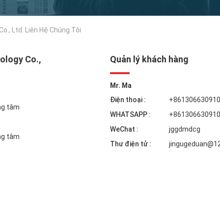
., Ltd. Liên Hệ Chúng Tôi
ology Co.,
Quản lý khách hàng
Mr. Ma
Điện thoại :
+86130663091
ng tâm
WHATSAPP :
+86130663091
WeChat :
jggdmdcg
ng tâm
Thư điện tử :
jingugeduan@1