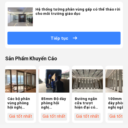
Hệ thống tường phân vùng gấp có thể tháo rời
cho môi trường giáo dục
Tiếp tục
Sản Phẩm Khuyến Cáo
Các bộ phân
85mm Độ dày
Đường ngăn
100mm Độ
vùng phòng
phòng hội
cửa trượt
dày phòng 
hội nghị
nghị
hiện đại có
nghị ngăn
phong cách
Partitions
thể di chuyển
cách trang
có thể tùy
linh hoạt với
thiết kế tù
Giá tốt nhất
Giá tốt nhất
Giá tốt nhất
Giá tốt n
chỉnh
khung hợp
chỉnh
kim nhôm