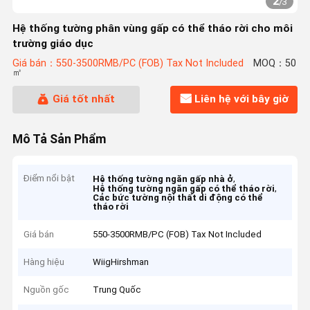
2
/
3
Hệ thống tường phân vùng gấp có thể tháo rời cho môi
trường giáo dục
Giá bán：550-3500RMB/PC (FOB) Tax Not Included
MOQ：50
㎡
Giá tốt nhất
Liên hệ với bây giờ
Mô Tả Sản Phẩm
Điểm nổi bật
,
Hệ thống tường ngăn gấp nhà ở
,
Hệ thống tường ngăn gấp có thể tháo rời
Các bức tường nội thất di động có thể
tháo rời
Giá bán
550-3500RMB/PC (FOB) Tax Not Included
Hàng hiệu
WiigHirshman
Nguồn gốc
Trung Quốc