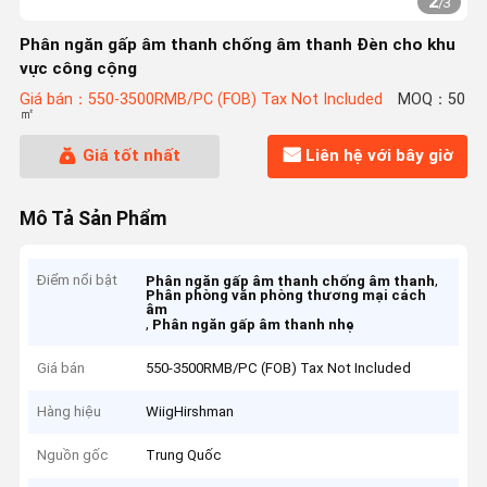
2
/
3
Phân ngăn gấp âm thanh chống âm thanh Đèn cho khu
vực công cộng
Giá bán：550-3500RMB/PC (FOB) Tax Not Included
MOQ：50
㎡
Giá tốt nhất
Liên hệ với bây giờ
Mô Tả Sản Phẩm
Điểm nổi bật
,
Phân ngăn gấp âm thanh chống âm thanh
Phân phòng văn phòng thương mại cách
âm
,
Phân ngăn gấp âm thanh nhẹ
Giá bán
550-3500RMB/PC (FOB) Tax Not Included
Hàng hiệu
WiigHirshman
Nguồn gốc
Trung Quốc