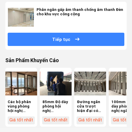
Phân ngăn gấp âm thanh chống âm thanh Đèn
cho khu vực công cộng
Tiếp tục
Sản Phẩm Khuyến Cáo
Các bộ phân
85mm Độ dày
Đường ngăn
100mm Độ
vùng phòng
phòng hội
cửa trượt
dày phòng 
hội nghị
nghị
hiện đại có
nghị ngăn
phong cách
Partitions
thể di chuyển
cách trang
có thể tùy
linh hoạt với
thiết kế tù
Giá tốt nhất
Giá tốt nhất
Giá tốt nhất
Giá tốt n
chỉnh
khung hợp
chỉnh
kim nhôm